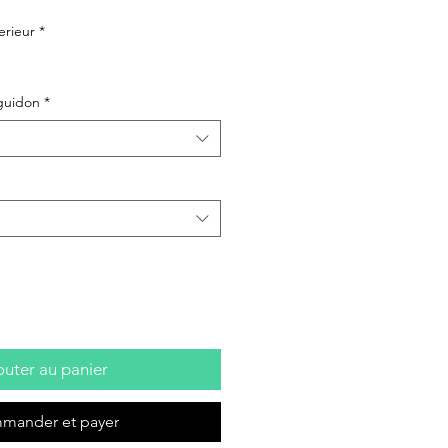
erieur
*
guidon
*
outer au panier
mander et payer