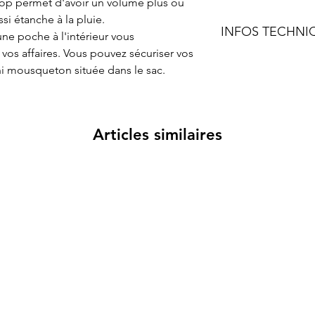
top permet d'avoir un volume plus ou 
si étanche à la pluie.
INFOS TECHNI
une poche à l'intérieur vous 
vos affaires. Vous pouvez sécuriser vos 
Tissu XPAC V
ni mousqueton située dans le sac.
Tissu Dyneem
Doublure en t
Tissu Mesh sur
Fermeture écl
Fermeture ma
Articles similaires
Dimensions S
Volume Small:
Dimensions L
Volume Large: