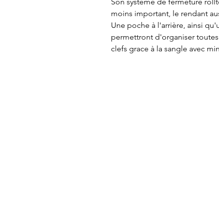
Son système de fermeture roll
moins important, le rendant aus
Une poche à l'arrière, ainsi qu'
permettront d'organiser toutes 
clefs grace à la sangle avec mi
FAQ
Nouveauté
Nous contacter