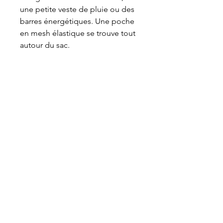
une petite veste de pluie ou des 
barres énergétiques. Une poche 
en mesh élastique se trouve tout 
autour du sac.
INFOS TECHNIQUES
Tissu Ecopak EPX200
Tissu Ultragrid
Poche mesh élastique
Articles similaires
Straps Fixplus
Dimensions : 15x∅8cm 